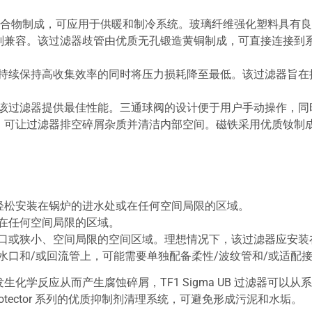
工程级的聚合物制成，可应用于供暖和制冷系统。玻璃纤维强化塑料具
剂兼容。该过滤器歧管由优质无孔锻造黄铜制成，可直接连接到
过滤器在持续保持高收集效率的同时将压力损耗降至最低。该过滤器
件以确保该过滤器提供最佳性能。三通球阀的设计便于用户手动操作
，可让过滤器排空碎屑杂质并清洁内部空间。磁铁采用优质钕制
轻松安装在锅炉的进水处或在任何空间局限的区域。
口或在任何空间局限的区域。
统的进水口或狭小、空间局限的空间区域。理想情况下，该过滤器应
炉的进水口和/或回流管上，可能需要单独配备柔性/波纹管和/或适配
化学反应从而产生腐蚀碎屑，TF1 Sigma UB 过滤器可以
rotector 系列的优质抑制剂清理系统，可避免形成污泥和水垢。