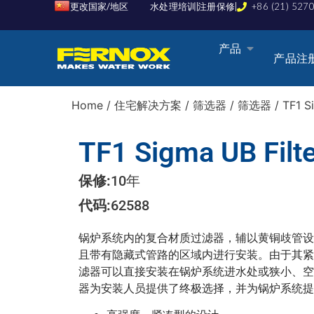
更改国家/地区
水处理培训
注册保修
+86 (21) 527
产品
产品注
Home
/
住宅解决方案
/
筛选器
/
筛选器
/ TF1 S
TF1 Sigma UB Filt
保修:
10
年
代码:
62588
锅炉系统内的复合材质过滤器，辅以黄铜歧管设
且带有隐藏式管路的区域内进行安装。由于其紧
滤器可以直接安装在锅炉系统进水处或狭小、空间局限
器为安装人员提供了终极选择，并为锅炉系统提