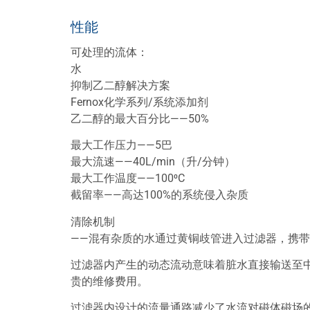
性能
可处理的流体：
水
抑制乙二醇解决方案
Fernox化学系列/系统添加剂
乙二醇的最大百分比——50%
最大工作压力——5巴
最大流速——40L/min（升/分钟）
最大工作温度——100⁰C
截留率——高达100%的系统侵入杂质
清除机制
——混有杂质的水通过黄铜歧管进入过滤器，携
过滤器内产生的动态流动意味着脏水直接输送至
贵的维修费用。
过滤器内设计的流量通路减少了水流对磁体磁场