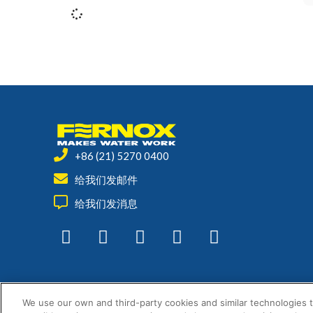
+86 (21) 5270 0400
给我们发邮件
给我们发消息
We use our own and third-party cookies and similar technologies 