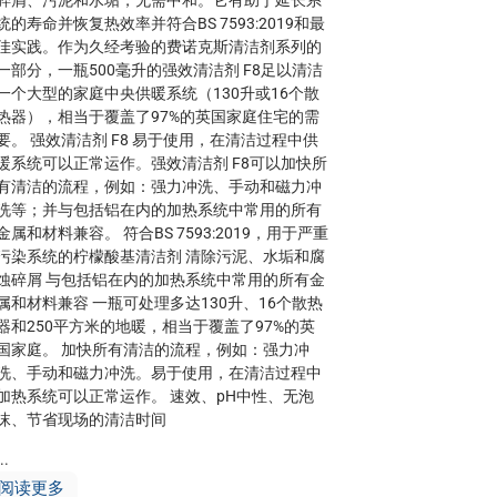
碎屑、污泥和水垢，无需中和。它有助于延长系
统的寿命并恢复热效率并符合BS 7593:2019和最
佳实践。作为久经考验的费诺克斯清洁剂系列的
一部分，一瓶500毫升的强效清洁剂 F8足以清洁
一个大型的家庭中央供暖系统（130升或16个散
热器），相当于覆盖了97%的英国家庭住宅的需
要。 强效清洁剂 F8 易于使用，在清洁过程中供
暖系统可以正常运作。强效清洁剂 F8可以加快所
有清洁的流程，例如：强力冲洗、手动和磁力冲
洗等；并与包括铝在内的加热系统中常用的所有
金属和材料兼容。 符合BS 7593:2019，用于严重
污染系统的柠檬酸基清洁剂 清除污泥、水垢和腐
蚀碎屑 与包括铝在内的加热系统中常用的所有金
属和材料兼容 一瓶可处理多达130升、16个散热
器和250平方米的地暖，相当于覆盖了97%的英
国家庭。 加快所有清洁的流程，例如：强力冲
洗、手动和磁力冲洗。易于使用，在清洁过程中
加热系统可以正常运作。 速效、pH中性、无泡
沫、节省现场的清洁时间
..
阅读更多