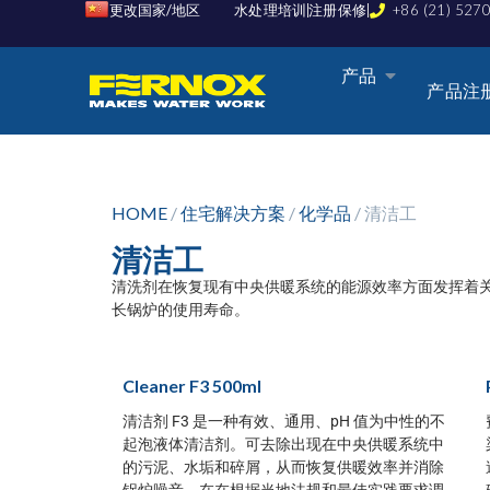
更改国家/地区
水处理培训
注册保修
+86 (21) 527
产品
产品注
HOME
/
住宅解决方案
/
化学品
/ 清洁工
清洁工
清洗剂在恢复现有中央供暖系统的能源效率方面发挥着
长锅炉的使用寿命。
Cleaner F3 500ml
清洁剂 F3 是一种有效、通用、pH 值为中性的不
起泡液体清洁剂。可去除出现在中央供暖系统中
的污泥、水垢和碎屑，从而恢复供暖效率并消除