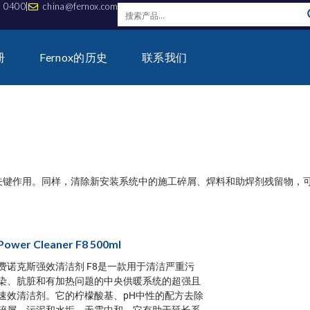
0 0400
china@fernox.com
册
Fernox的历史
联系我们
关键作用。同样，清除新安装系统中的施工碎屑、焊料和助焊剂残留物，
Power Cleaner F8 500ml
费诺克斯强效清洁剂 F8是一款用于清洁严重污
染、肮脏和有加热问题的中央供暖系统的超强且
速效清洁剂。它的柠檬酸基、pH中性的配方去除