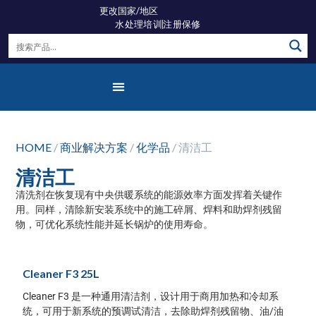
更改国家/地区
水处理培训
注册保修
产品
产品注册
Fernox的历史
联系我们
HOME
/
商业解决方案
/
化学品
/ 清洁工
清洁工
清洗剂在恢复现有中央供暖系统的能源效率方面发挥着关键作
用。同样，清除新安装系统中的施工碎屑、焊料和助焊剂残留
物，可优化系统性能并延长锅炉的使用寿命。
Cleaner F3 25L
Cleaner F3 是一种通用清洁剂，设计用于商用加热和冷却系
统，可用于新系统的预调试清洁，去除助焊剂残留物、油/油