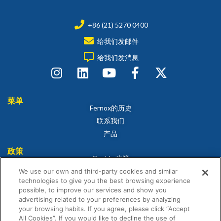
+86 (21) 5270 0400
给我们发邮件
给我们发消息
菜单
Fernox的历史
联系我们
产品
政策
Cookie 政策
隐私政策
We use our own and third-party cookies and similar
technologies to give you the best browsing experience
免责声明
possible, to improve our services and show you
销售条款与条件
advertising related to your preferences by analyzing
your browsing habits. If you agree, please click “Accept
符合性证书
All Cookies”. If you would like to decline the use of